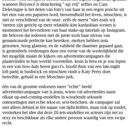
wanneer Beyoncé is detachering "-up vrij" selfies en Cara
Delevingne is het delen van foto's van haar in een regen poncho uit
het eten van een papieren bord, beroemdheid het leven, misschien, is
niet zo verschillend van de onze. zelfs de meest "niet zoals wij
'sterren zijn gericht op meer relatable-kim kardashian westen is
momenteel het bevorderen van haar make-up tutorials op Instagram,
die beloven dat iedereen met de juiste tools haar niveau van
gemanicuurde perfectie kan bereiken. merken hebben nota
genomen. hoog glamour, en de valsheid die daarmee gepaard gaat,
is grotendeels verdrongen door een versie van de werkelijkheid die
het mogelijk maakt de kijkers om advertentiecampagnes die
plaatsvinden in hun wereld voorstellen. kruis la brea en je zou lopen
in een van bow-hals heren gucci's. hoofd thuis van een late-night
loft partij in bushwick en misschien vindt u Katy Perry doet
hetzelfde, gehuld in een Moschino jurk.
één van de grootste endorsers meer "echte" beeld
advertentiecampagne van is jeans, wiens val advertenties naast
elkaar up-and-coming-modellen in wisselende seksuele
ontmoetingen met echte tekst-er, sext-berichten. de campagne zal
niet alleen debuut in het najaar van tijdschriften, maar ook op tondel,
versterken het idee dat deze 20-iets-modellen en acteurs zijn net zo
sexy en beschikbaar als elke andere persoon waardig van een swipe
recht.