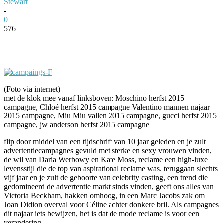
Stewart
-
0
576
Facebook
Twitter
Pinterest
WhatsApp
(Foto via internet)
met de klok mee vanaf linksboven: Moschino herfst 2015
campagne, Chloé herfst 2015 campagne Valentino mannen najaar
2015 campagne, Miu Miu vallen 2015 campagne, gucci herfst 2015
campagne, jw anderson herfst 2015 campagne
flip door middel van een tijdschrift van 10 jaar geleden en je zult
advertentiecampagnes gevuld met sterke en sexy vrouwen vinden,
de wil van Daria Werbowy en Kate Moss, reclame een high-luxe
levensstijl die de top van aspirational reclame was. teruggaan slechts
vijf jaar en je zult de geboorte van celebrity casting, een trend die
gedomineerd de advertentie markt sinds vinden, geeft ons alles van
Victoria Beckham, hakken omhoog, in een Marc Jacobs zak om
Joan Didion overval voor Céline achter donkere bril. Als campagnes
dit najaar iets bewijzen, het is dat de mode reclame is voor een
verandering.