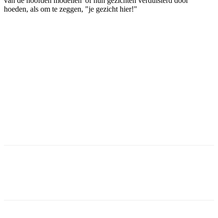
van de hoofden modellen 'of hun gezichten verduisterd door
hoeden, als om te zeggen, "je gezicht hier!"
Facebook
Twitter
Pinterest
WhatsApp