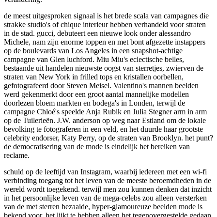
de meest uitgesproken signaal is het brede scala van campagnes die
strakke studio's of chique interieur hebben verhandeld voor straten
in de stad. gucci, debuteert een nieuwe look onder alessandro
Michele, nam zijn enorme toppen en met bont afgezette instappers
op de boulevards van Los Angeles in een snapshot-achtige
campagne van Glen luchford. Miu Miu's eclectische belles,
bestaande uit handelen nieuwste oogst van sterretjes, zwierven de
straten van New York in frilled tops en kristallen oorbellen,
gefotografeerd door Steven Meisel. Valentino's mannen beelden
werd gekenmerkt door een groot aantal mannelijke modellen
doorlezen bloem markten en bodega's in Londen, terwijl de
campagne Chloé's speelde Anja Rubik en Julia Stegner arm in arm
op de Tuilerieën. J.W. anderson op weg naar Estland om de lokale
bevolking te fotograferen in een veld, en het duurde haar grootste
celebrity endorser, Katy Perry, op de straten van Brooklyn. het punt?
de democratisering van de mode is eindelijk het bereiken van
reclame.
schuld op de leeftijd van Instagram, waarbij iedereen met een wi-fi
verbinding toegang tot het leven van de meeste beroemdheden in de
wereld wordt toegekend. terwijl men zou kunnen denken dat inzicht
in het persoonlijke leven van de mega-celebs zou alleen versterken
van de met sterren bezaaide, hyper-glamoureuze beelden mode is
bekend voor, het lijkt te hebben alleen het tegenovergestelde gedaan.