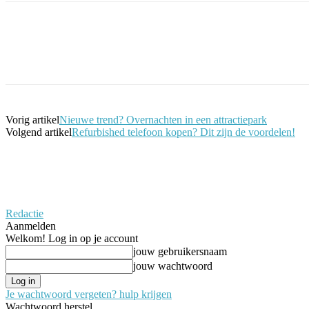
Facebook
Twitter
Pinterest
WhatsApp
Vorig artikel
Nieuwe trend? Overnachten in een attractiepark
Volgend artikel
Refurbished telefoon kopen? Dit zijn de voordelen!
Redactie
Aanmelden
Welkom! Log in op je account
jouw gebruikersnaam
jouw wachtwoord
Je wachtwoord vergeten? hulp krijgen
Wachtwoord herstel