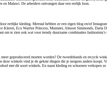
n en Malawi. De arbeiders ontvangen daar een eerlijk loon.
n door eerlijke kleding. Meestal hebben ze een eigen blog en/of Instagra
e Kleren, Eco Warrior Princess, Mumster, Alisson Simmonds, Daria Dar
sant om te zien ook wat voor trendy duurzame combinaties fashionista’s 
 meer geproduceerd moeten worden? De tweedehands en recycle winkels 
 in deze winkels vind je de gekste dingen die je nergens anders koopt
anbod met dit soort winkels. En naast kleding en schoenen verkopen ze