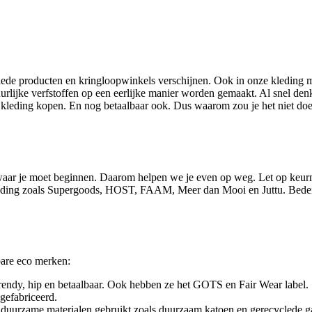
lede producten en kringloopwinkels verschijnen. Ook in onze kleding m
rlijke verfstoffen op een eerlijke manier worden gemaakt. Al snel denke
o kleding kopen. En nog betaalbaar ook. Dus waarom zou je het niet doe
t waar je moet beginnen. Daarom helpen we je even op weg. Let op keur
e kleding zoals Supergoods, HOST, FAAM, Meer dan Mooi en Juttu. Beden
bare eco merken:
rendy, hip en betaalbaar. Ook hebben ze het GOTS en Fair Wear label.
 gefabriceerd.
duurzame materialen gebruikt zoals duurzaam katoen en gerecyclede g