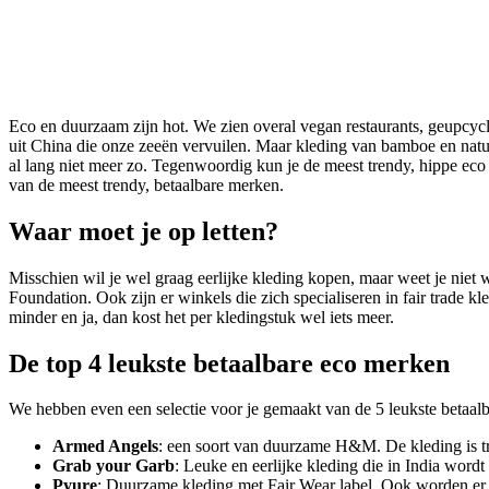
Eco en duurzaam zijn hot. We zien overal vegan restaurants, geupcyc
uit China die onze zeeën vervuilen. Maar kleding van bamboe en natuu
al lang niet meer zo. Tegenwoordig kun je de meest trendy, hippe ec
van de meest trendy, betaalbare merken.
Waar moet je op letten?
Misschien wil je wel graag eerlijke kleding kopen, maar weet je nie
Foundation. Ook zijn er winkels die zich specialiseren in fair trad
minder en ja, dan kost het per kledingstuk wel iets meer.
De top 4 leukste betaalbare eco merken
We hebben even een selectie voor je gemaakt van de 5 leukste betaal
Armed Angels
: een soort van duurzame H&M. De kleding is t
Grab your Garb
: Leuke en eerlijke kleding die in India wordt
Pyure
: Duurzame kleding met Fair Wear label. Ook worden er 