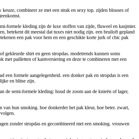
w keuze, combineer ze met een strak en sexy top. zijden blouses of
ijeenkomst.
i-formele kleding zijn de luxe stoffen van zijde, fluweel en kasjmier.
n, betekent dit meestal dat tuxes niet nodig zijn. een bruiloft gepland
tekenen een pak voor hem en een geschikte korte jurk of chic pak
e of gekleurde shirt en geen stropdas. modetrends kunnen soms
rok met pailletten of kantversiering en deze te combineren met een
daad een formele aangelegenheid. een donker pak en stropdas is een
ke en blitse zijn.
van de semi-formele kleding: houd de zoom aan de knieën of lager,
n van hun smoking. hoe donkerder het pak kleur, hoe beter. zwart,
 volgen.
gedragen zonder stropdas en gecombineerd met een smoking. vrouwen