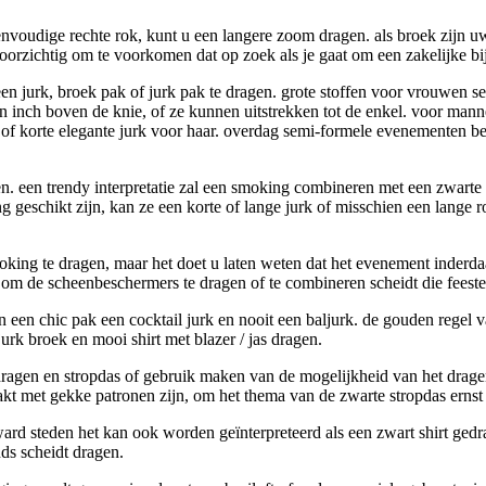
 eenvoudige rechte rok, kunt u een langere zoom dragen. als broek zijn u
voorzichtig om te voorkomen dat op zoek als je gaat om een zakelijke b
en jurk, broek pak of jurk pak te dragen. grote stoffen voor vrouwen sem
en inch boven de knie, of ze kunnen uitstrekken tot de enkel. voor manne
of korte elegante jurk voor haar. overdag semi-formele evenementen be
ren. een trendy interpretatie zal een smoking combineren met een zwart
ng geschikt zijn, kan ze een korte of lange jurk of misschien een lange 
smoking te dragen, maar het doet u laten weten dat het evenement inder
m de scheenbeschermers te dragen of te combineren scheidt die feestelij
 een chic pak een cocktail jurk en nooit een baljurk. de gouden regel 
rk broek en mooi shirt met blazer / jas dragen.
dragen en stropdas of gebruik maken van de mogelijkheid van het drage
maakt met gekke patronen zijn, om het thema van de zwarte stropdas ernst
orward steden het kan ook worden geïnterpreteerd als een zwart shirt 
nds scheidt dragen.