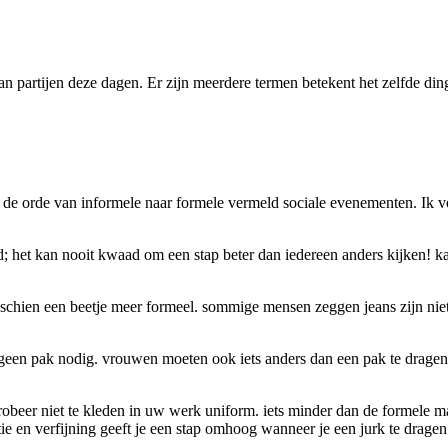
an partijen deze dagen. Er zijn meerdere termen betekent het zelfde ding
in de orde van informele naar formele vermeld sociale evenementen. Ik v
d; het kan nooit kwaad om een stap beter dan iedereen anders kijken! k
misschien een beetje meer formeel. sommige mensen zeggen jeans zijn ni
 geen pak nodig. vrouwen moeten ook iets anders dan een pak te dragen.
 probeer niet te kleden in uw werk uniform. iets minder dan de formele 
e en verfijning geeft je een stap omhoog wanneer je een jurk te dragen.