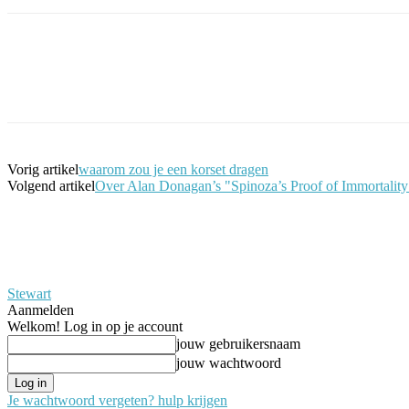
Facebook
Twitter
Pinterest
WhatsApp
Vorig artikel
waarom zou je een korset dragen
Volgend artikel
Over Alan Donagan’s "Spinoza’s Proof of Immortality
Stewart
Aanmelden
Welkom! Log in op je account
jouw gebruikersnaam
jouw wachtwoord
Je wachtwoord vergeten? hulp krijgen