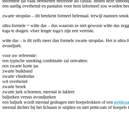
informele zal vaak betekenen hetzelfde als casual. indien deze uitnodi
een aardig overhemd en pantalon voor hem informeel zou worden besch
zwarte stropdas – dit betekent formeel helemaal. terwijl mannen smok
ultra-formele = witte das – dus waarom ze niet gewoon witte das zegg
toga te dragen. vloer lengte toga's zijn een vereiste.
witte das – is dit zelfs meer dan formele zwarte stropdas. Het is ultr
avondjurk.
voor uw referentie:
een typische smoking combinatie zal omvatten:
een zwarte korte jas
zwarte buikband
zwarte vlinderdas
wit overhemd
zwarte broek
zwarte jurk schoenen, meestal in lakleer
baljurken versus avondjurken
een baljurk wordt meestal gedragen met hoepelrokken of een
petticoa
meestal dichter bij het lichaam te snijden en niet petticoats of hoepe