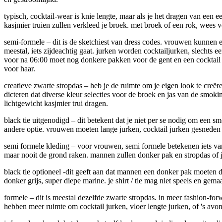
typisch, cocktail-wear is knie lengte, maar als je het dragen van een
kasjmier truien zullen verkleed je broek. met broek of een rok, wees 
semi-formele – dit is de sketchiest van dress codes. vrouwen kunnen e
meestal, iets zijdeachtig gaat. jurken worden cocktailjurken, slechts e
voor na 06:00 moet nog donkere pakken voor de gent en een cocktail 
voor haar.
creatieve zwarte stropdas – heb je de ruimte om je eigen look te creë
dicteren dat diverse kleur selecties voor de broek en jas van de smoki
lichtgewicht kasjmier trui dragen.
black tie uitgenodigd – dit betekent dat je niet per se nodig om een 
andere optie. vrouwen moeten lange jurken, cocktail jurken gesneden o
semi formele kleding – voor vrouwen, semi formele betekenen iets van
maar nooit de grond raken. mannen zullen donker pak en stropdas of ju
black tie optioneel -dit geeft aan dat mannen een donker pak moeten 
donker grijs, super diepe marine. je shirt / tie mag niet speels en ge
formele – dit is meestal dezelfde zwarte stropdas. in meer fashion-f
hebben meer ruimte om cocktail jurken, vloer lengte jurken, of 's avo