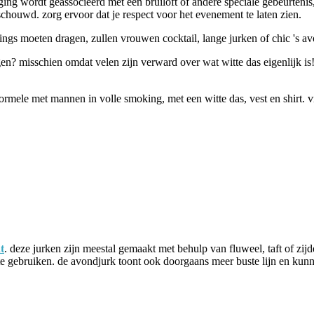
ging wordt geassocieerd met een bruiloft of andere speciale gebeurtenis
ouwd. zorg ervoor dat je respect voor het evenement te laten zien.
ings moeten dragen, zullen vrouwen cocktail, lange jurken of chic 's av
en? misschien omdat velen zijn verward over wat witte das eigenlijk i
a-formele met mannen in volle smoking, met een witte das, vest en shirt
t
. deze jurken zijn meestal gemaakt met behulp van fluweel, taft of zij
ls te gebruiken. de avondjurk toont ook doorgaans meer buste lijn en kun