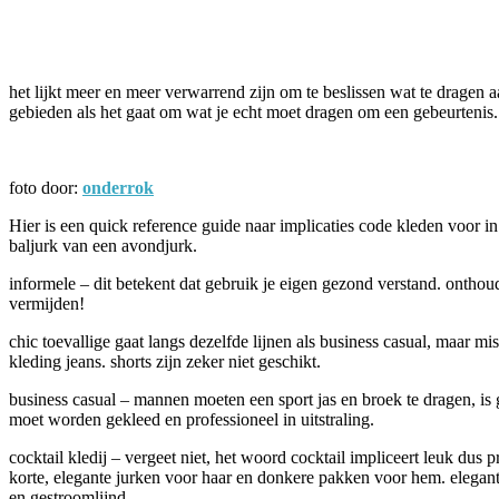
Facebook
Twitter
Pinterest
WhatsApp
het lijkt meer en meer verwarrend zijn om te beslissen wat te dragen a
gebieden als het gaat om wat je echt moet dragen om een gebeurtenis.
foto door:
onderrok
Hier is een quick reference guide naar implicaties code kleden voor 
baljurk van een avondjurk.
informele – dit betekent dat gebruik je eigen gezond verstand. onthou
vermijden!
chic toevallige gaat langs dezelfde lijnen als business casual, maar 
kleding jeans. shorts zijn zeker niet geschikt.
business casual – mannen moeten een sport jas en broek te dragen, is
moet worden gekleed en professioneel in uitstraling.
cocktail kledij – vergeet niet, het woord cocktail impliceert leuk dus
korte, elegante jurken voor haar en donkere pakken voor hem. eleganti
en gestroomlijnd.