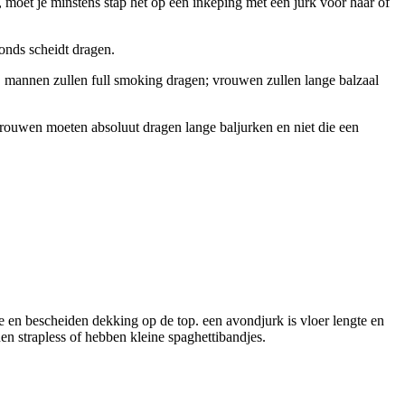
, moet je minstens stap het op een inkeping met een jurk voor haar of
onds scheidt dragen.
s! mannen zullen full smoking dragen; vrouwen zullen lange balzaal
. vrouwen moeten absoluut dragen lange baljurken en niet die een
de en bescheiden dekking op de top. een avondjurk is vloer lengte en
nen strapless of hebben kleine spaghettibandjes.