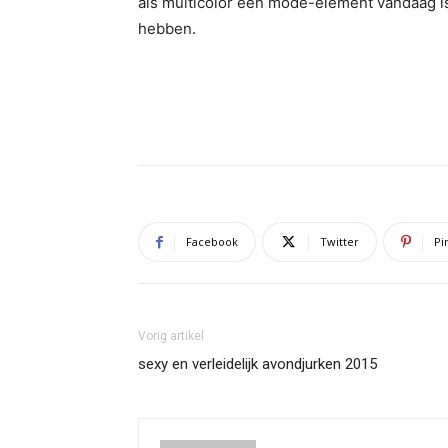
als multicolor een mode-element vandaag is
hebben.
Facebook
Twitter
Pi
Vorig artikel
sexy en verleidelijk avondjurken 2015