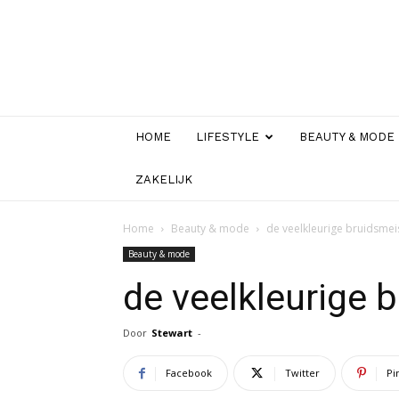
HOME
LIFESTYLE
BEAUTY & MODE
ZAKELIJK
Home
Beauty & mode
de veelkleurige bruidsmei
Beauty & mode
de veelkleurige 
Door
Stewart
-
Facebook
Twitter
Pi