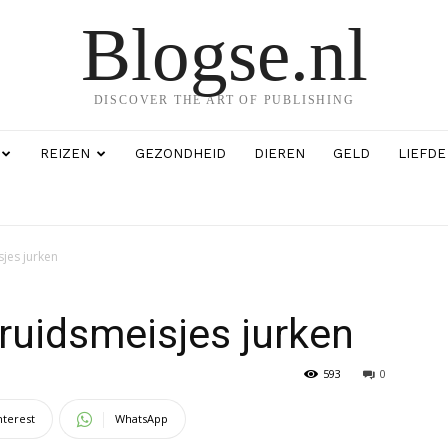
Blogse.nl
DISCOVER THE ART OF PUBLISHING
REIZEN
GEZONDHEID
DIEREN
GELD
LIEFDE
sjes jurken
bruidsmeisjes jurken
593
0
nterest
WhatsApp