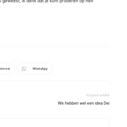
 geweest, ik denk dat je kunt proberen op hen
nterest
WhatsApp
Volgend artikel
We hebben wel een idea Dei