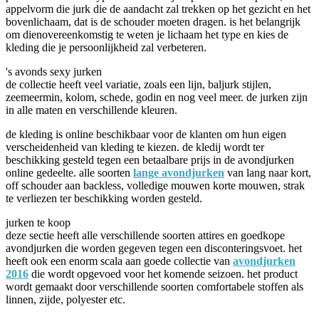
appelvorm die jurk die de aandacht zal trekken op het gezicht en het
bovenlichaam, dat is de schouder moeten dragen. is het belangrijk
om dienovereenkomstig te weten je lichaam het type en kies de
kleding die je persoonlijkheid zal verbeteren.
's avonds sexy jurken
de collectie heeft veel variatie, zoals een lijn, baljurk stijlen,
zeemeermin, kolom, schede, godin en nog veel meer. de jurken zijn
in alle maten en verschillende kleuren.
de kleding is online beschikbaar voor de klanten om hun eigen
verscheidenheid van kleding te kiezen. de kledij wordt ter
beschikking gesteld tegen een betaalbare prijs in de avondjurken
online gedeelte. alle soorten
lange avondjurken
van lang naar kort,
off schouder aan backless, volledige mouwen korte mouwen, strak
te verliezen ter beschikking worden gesteld.
jurken te koop
deze sectie heeft alle verschillende soorten attires en goedkope
avondjurken die worden gegeven tegen een disconteringsvoet. het
heeft ook een enorm scala aan goede collectie van
avondjurken
2016
die wordt opgevoed voor het komende seizoen. het product
wordt gemaakt door verschillende soorten comfortabele stoffen als
linnen, zijde, polyester etc.