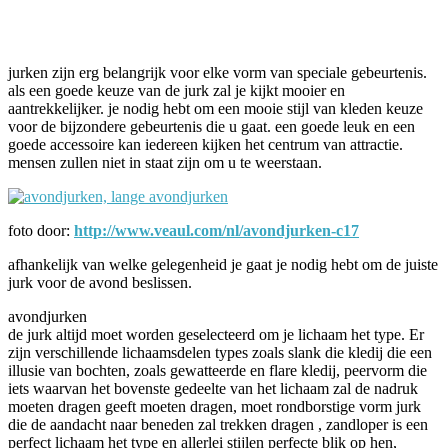
Facebook
Twitter
Pinterest
WhatsApp
jurken zijn erg belangrijk voor elke vorm van speciale gebeurtenis.
als een goede keuze van de jurk zal je kijkt mooier en
aantrekkelijker. je nodig hebt om een mooie stijl van kleden keuze
voor de bijzondere gebeurtenis die u gaat. een goede leuk en een
goede accessoire kan iedereen kijken het centrum van attractie.
mensen zullen niet in staat zijn om u te weerstaan.
foto door:
http://www.veaul.com/nl/avondjurken-c17
afhankelijk van welke gelegenheid je gaat je nodig hebt om de juiste
jurk voor de avond beslissen.
avondjurken
de jurk altijd moet worden geselecteerd om je lichaam het type. Er
zijn verschillende lichaamsdelen types zoals slank die kledij die een
illusie van bochten, zoals gewatteerde en flare kledij, peervorm die
iets waarvan het bovenste gedeelte van het lichaam zal de nadruk
moeten dragen geeft moeten dragen, moet rondborstige vorm jurk
die de aandacht naar beneden zal trekken dragen , zandloper is een
perfect lichaam het type en allerlei stijlen perfecte blik op hen,