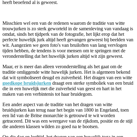
heeft beoefend al is geweest.
Misschien wel een van de redenen waarom de traditie van witte
trouwjurken is zo sterk geworteld in de samenleving van vandaag is
omdat, sinds het tijdperk van de fotografie, het lijkt erop dat het
perfecte huwelijk jurk altijd heeft gevangen geweest bij beelden van
wit. Aangezien we geen foto's van bruiloften van lang vervlogen
tijden hebben, de tendens is voor mensen om te springen met de
veronderstelling dat het huwelijk jurken altijd wit zijn geweest.
Maar, er is meer dan alleen veronderstelling als het gaat om de
traditie omliggende witte huwelijk jurken. Het is algemeen bekend
dat wit symboliseert deugd en zuiverheid. Het dragen van een witte
goedkope bruidsjurken
draagt een sterke symboliek van een bruid
die in een huwelijk met die zuiverheid van geest en hart in het
maken van een verbintenis tot haar bruidegom.
Een ander aspect van de traditie van het dragen van witte
bruidsjurken kan terug naar het begin van 1800 in Engeland, toen
een lid van de Britse monarchie is getrouwd te wit worden
getraceerd. Dit was een weergave van de rijkdom, positie en de stijl
die anderen klassen wilden zo goed na te bootsen.
Op die dag en leeftijd, het dragen van een huwelijk toga in een