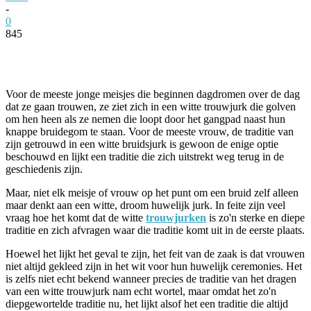
-
0
845
Facebook
Twitter
Pinterest
WhatsApp
Voor de meeste jonge meisjes die beginnen dagdromen over de dag
dat ze gaan trouwen, ze ziet zich in een witte trouwjurk die golven
om hen heen als ze nemen die loopt door het gangpad naast hun
knappe bruidegom te staan. Voor de meeste vrouw, de traditie van
zijn getrouwd in een witte bruidsjurk is gewoon de enige optie
beschouwd en lijkt een traditie die zich uitstrekt weg terug in de
geschiedenis zijn.
Maar, niet elk meisje of vrouw op het punt om een bruid zelf alleen
maar denkt aan een witte, droom huwelijk jurk. In feite zijn veel
vraag hoe het komt dat de witte
trouwjurken
is zo'n sterke en diepe
traditie en zich afvragen waar die traditie komt uit in de eerste plaats.
Hoewel het lijkt het geval te zijn, het feit van de zaak is dat vrouwen
niet altijd gekleed zijn in het wit voor hun huwelijk ceremonies. Het
is zelfs niet echt bekend wanneer precies de traditie van het dragen
van een witte trouwjurk nam echt wortel, maar omdat het zo'n
diepgewortelde traditie nu, het lijkt alsof het een traditie die altijd