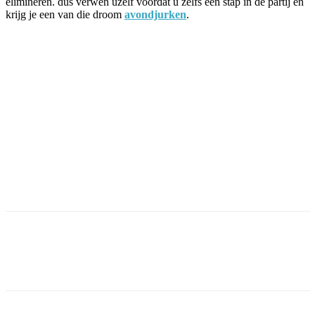
elimineren. dus verwen uzelf voordat u zelfs een stap in de partij en
krijg je een van die droom
avondjurken
.
Facebook
Twitter
Pinterest
WhatsApp