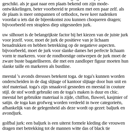
geschikt. als je gaat naar een plaats bekend om zijn mode-
ontwikkelingen, beter voorbereid te pronken met een paar zelf. als
de plaats is meer ontspannen of orthodox, twee keer nadenken
voordat u iets dat de bijeenkomst zou kunnen choqueren dragen;
bijvoorbeeld een strapless diep uitgesneden jurk.
uw silhouet is de belangrijkste factor bij het kiezen van de juiste jurk
voor jezelf. voor, moet de jurk de positieve van je lichaam
benadrukken en hebben betrekking op de negatieve aspecten.
bijvoorbeeld, moet de jurk voor slanke dames het perfecte lichaam
vorm te markeren. voor de rondborstige ontwerpen de jurk moet de
zware buste bagatelliseren. die met een zandloper figuur moeten hun
slanke taille en markeren als bustline.
meestal 's avonds dressses betekent toga. de toga's kunnen worden
onderscheiden in de dag slijtage of kantoor slijtage door hun snit en
stof materiaal. toga's zijn smaakvol gesneden en meestal in couture
stijl. de stof wordt gebruikt om de toga's maken is duur en chic.
meestal het gebruikte materiaal is zijde, chiffon, fluweel, kasjmier of
satijn. de toga kan grofweg worden verdeeld in twee categorieën,
afhankelijk van de gelegenheid als deze wordt op gezet: baljurk en
avondjurk.
golfbal jurk: een baljurk is een uiterst formele kleding die vrouwen
dragen met betrekking tot de mannen witte das of black tie