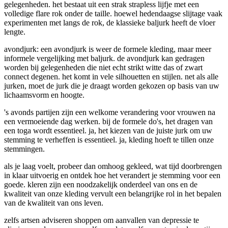
gelegenheden. het bestaat uit een strak strapless lijfje met een
volledige flare rok onder de taille. hoewel hedendaagse slijtage vaak
experimenten met langs de rok, de klassieke baljurk heeft de vloer
lengte.
avondjurk: een avondjurk is weer de formele kleding, maar meer
informele vergelijking met baljurk. de avondjurk kan gedragen
worden bij gelegenheden die niet echt strikt witte das of zwart
connect degenen. het komt in vele silhouetten en stijlen. net als alle
jurken, moet de jurk die je draagt worden gekozen op basis van uw
lichaamsvorm en hoogte.
's avonds partijen zijn een welkome verandering voor vrouwen na
een vermoeiende dag werken. bij de formele do's, het dragen van
een toga wordt essentieel. ja, het kiezen van de juiste jurk om uw
stemming te verheffen is essentieel. ja, kleding hoeft te tillen onze
stemmingen.
als je laag voelt, probeer dan omhoog gekleed, wat tijd doorbrengen
in klaar uitvoerig en ontdek hoe het verandert je stemming voor een
goede. kleren zijn een noodzakelijk onderdeel van ons en de
kwaliteit van onze kleding vervult een belangrijke rol in het bepalen
van de kwaliteit van ons leven.
zelfs artsen adviseren shoppen om aanvallen van depressie te