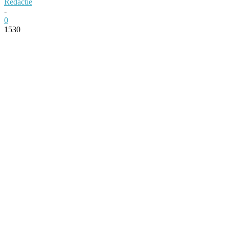
Redactie
-
0
1530
Facebook
Twitter
Pinterest
WhatsApp