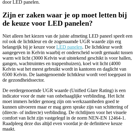
door LED panelen.
Zijn er zaken waar je op moet letten bij
de keuze voor LED panelen?
Niet alleen het kiezen van de juiste afmeting LED paneel speelt een
rol ook de lichtkleur en de zogenaamde UGR waarde zijn erg
belangrijk bij je keuze voor
LED panelen
. De lichtkleur wordt
aangegeven in Kelvin waarbij er onderscheid wordt gemaakt tussen
warm wit licht (3000 Kelvin wat uitstekend geschikt is voor hallen,
gangen, wachtruimtes en trappenhuizen), koel wit licht (4000
Kelvin wat het meest gebruikt wordt in kantoren en daglicht van
6500 Kelvin. De laatstgenoemde lichtkleur wordt veel toegepast in
de gezondheidssector.
De eerdergenoemde UGR waarde (Unified Glare Rating) is een
indicator voor de mate van onbehaaglijke verblinding. Het licht
moet immers helder genoeg zijn om werkzaamheden goed te
kunnen uitvoeren maar er mag geen sprake zijn van schittering of
(directe- of indirecte) verblinding. De richtlijnen voor het visuele
comfort van licht zijn vastgelegd in de norm NEN-EN 12464-1.
Raadpleeg deze dus altijd even voordat je de definitieve keuze
maakt.