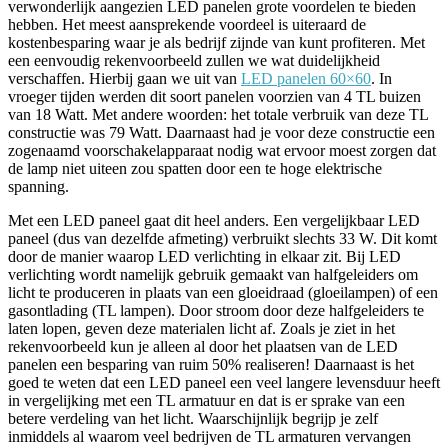
verwonderlijk aangezien LED panelen grote voordelen te bieden
hebben. Het meest aansprekende voordeel is uiteraard de
kostenbesparing waar je als bedrijf zijnde van kunt profiteren. Met
een eenvoudig rekenvoorbeeld zullen we wat duidelijkheid
verschaffen. Hierbij gaan we uit van
LED panelen 60×60
. In
vroeger tijden werden dit soort panelen voorzien van 4 TL buizen
van 18 Watt. Met andere woorden: het totale verbruik van deze TL
constructie was 79 Watt. Daarnaast had je voor deze constructie een
zogenaamd voorschakelapparaat nodig wat ervoor moest zorgen dat
de lamp niet uiteen zou spatten door een te hoge elektrische
spanning.
Met een LED paneel gaat dit heel anders. Een vergelijkbaar LED
paneel (dus van dezelfde afmeting) verbruikt slechts 33 W. Dit komt
door de manier waarop LED verlichting in elkaar zit. Bij LED
verlichting wordt namelijk gebruik gemaakt van halfgeleiders om
licht te produceren in plaats van een gloeidraad (gloeilampen) of een
gasontlading (TL lampen). Door stroom door deze halfgeleiders te
laten lopen, geven deze materialen licht af. Zoals je ziet in het
rekenvoorbeeld kun je alleen al door het plaatsen van de LED
panelen een besparing van ruim 50% realiseren! Daarnaast is het
goed te weten dat een LED paneel een veel langere levensduur heeft
in vergelijking met een TL armatuur en dat is er sprake van een
betere verdeling van het licht. Waarschijnlijk begrijp je zelf
inmiddels al waarom veel bedrijven de TL armaturen vervangen