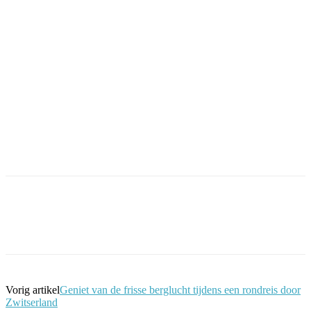
Facebook
Twitter
Pinterest
WhatsApp
Vorig artikel
Geniet van de frisse berglucht tijdens een rondreis door
Zwitserland