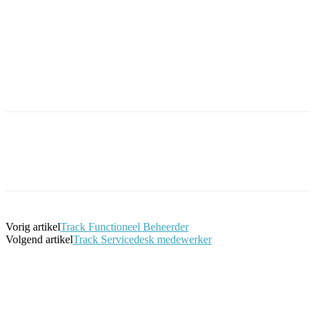
Facebook
Twitter
Pinterest
WhatsApp
Vorig artikel
Track Functioneel Beheerder
Volgend artikel
Track Servicedesk medewerker