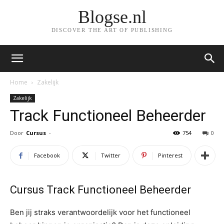
Blogse.nl
DISCOVER THE ART OF PUBLISHING
Home
Zakelijk
Zakelijk
Track Functioneel Beheerder
Door
Cursus
-
754
0
Facebook
Twitter
Pinterest
Cursus Track Functioneel Beheerder
Ben jij straks verantwoordelijk voor het functioneel