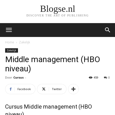
Blogse.nl
DISCOVER THE ART OF PUBLISHING
Home
Zakelijk
Zakelijk
Middle management (HBO
niveau)
Door
Cursus
-
459
0
Facebook
Twitter
Cursus Middle management (HBO
niveau)