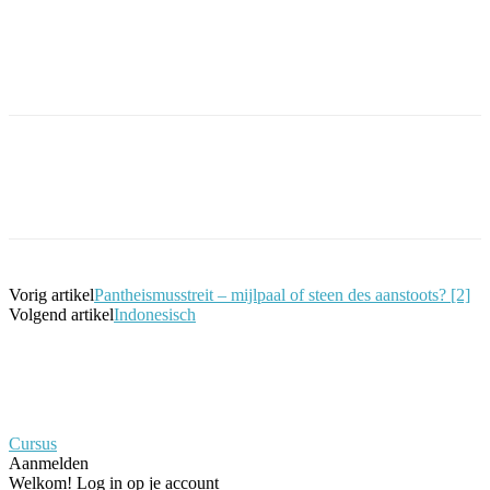
Facebook
Twitter
Pinterest
WhatsApp
Vorig artikel
Pantheismusstreit – mijlpaal of steen des aanstoots? [2]
Volgend artikel
Indonesisch
Cursus
Aanmelden
Welkom! Log in op je account