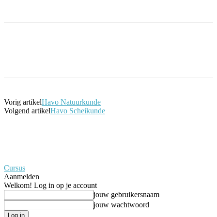
Facebook
Twitter
Pinterest
WhatsApp
Vorig artikel
Havo Natuurkunde
Volgend artikel
Havo Scheikunde
Cursus
Aanmelden
Welkom! Log in op je account
jouw gebruikersnaam
jouw wachtwoord