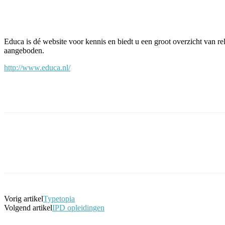
Facebook
Twitter
Pinterest
WhatsApp
Educa is dé website voor kennis en biedt u een groot overzicht van r
aangeboden.
http://www.educa.nl/
Facebook
Twitter
Pinterest
WhatsApp
Vorig artikel
Typetopia
Volgend artikel
IPD opleidingen