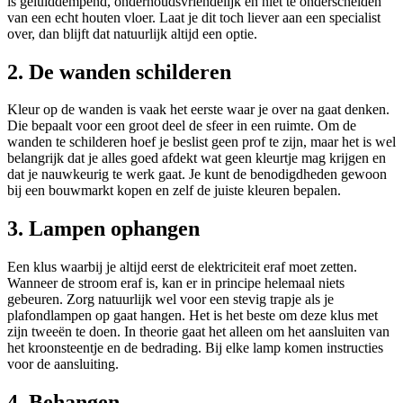
is geluiddempend, onderhoudsvriendelijk en niet te onderscheiden
van een echt houten vloer. Laat je dit toch liever aan een specialist
over, dan blijft dat natuurlijk altijd een optie.
2. De wanden schilderen
Kleur op de wanden is vaak het eerste waar je over na gaat denken.
Die bepaalt voor een groot deel de sfeer in een ruimte. Om de
wanden te schilderen hoef je beslist geen prof te zijn, maar het is wel
belangrijk dat je alles goed afdekt wat geen kleurtje mag krijgen en
dat je nauwkeurig te werk gaat. Je kunt de benodigdheden gewoon
bij een bouwmarkt kopen en zelf de juiste kleuren bepalen.
3. Lampen ophangen
Een klus waarbij je altijd eerst de elektriciteit eraf moet zetten.
Wanneer de stroom eraf is, kan er in principe helemaal niets
gebeuren. Zorg natuurlijk wel voor een stevig trapje als je
plafondlampen op gaat hangen. Het is het beste om deze klus met
zijn tweeën te doen. In theorie gaat het alleen om het aansluiten van
het kroonsteentje en de bedrading. Bij elke lamp komen instructies
voor de aansluiting.
4. Behangen