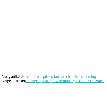
Facebook
Twitter
Pinterest
WhatsApp
Vorig artikel
Waarom Portugal een fantastische reisbestemming is
Volgend artikel
Handige tips om jouw immuunsysteem te versterken