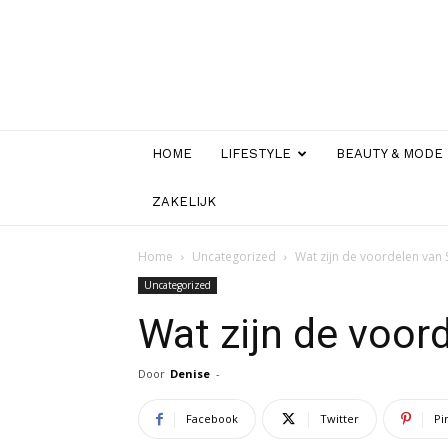
HOME
LIFESTYLE
BEAUTY & MODE
ZAKELIJK
Home
Uncategorized
Wat zijn de voordelen van 
Uncategorized
Wat zijn de voor
Door
Denise
-
Facebook
Twitter
Pi