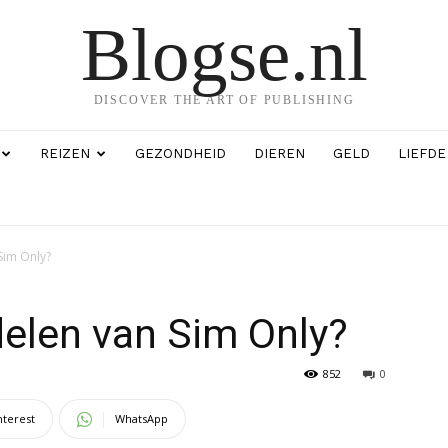
Blogse.nl
DISCOVER THE ART OF PUBLISHING
REIZEN
GEZONDHEID
DIEREN
GELD
LIEFDE
Sim Only?
delen van Sim Only?
852
0
nterest
WhatsApp