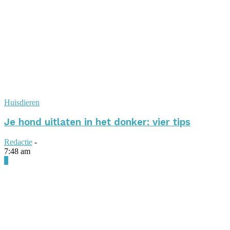
Huisdieren
Je hond uitlaten in het donker: vier tips
Redactie
-
7:48 am
0