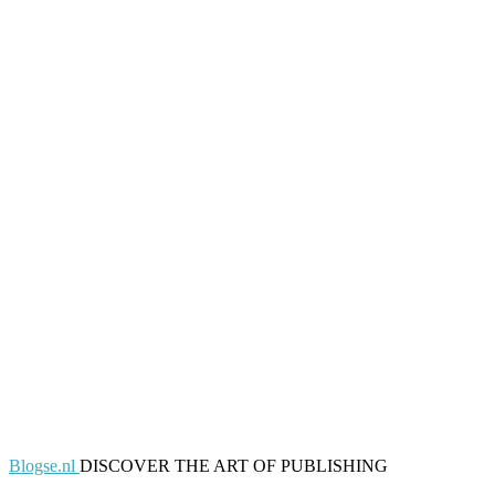
Blogse.nl
DISCOVER THE ART OF PUBLISHING