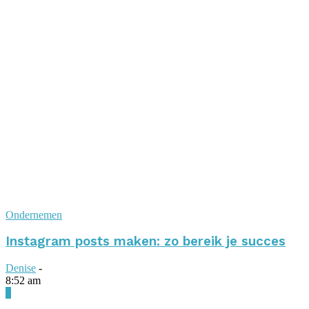
Ondernemen
Instagram posts maken: zo bereik je succes
Denise
-
8:52 am
0