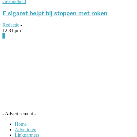
Gezondheid
E sigaret helpt bij stoppen met roken
Redactie
-
12:31 pm
0
- Advertisement -
Home
Adverteren
Linkpartners