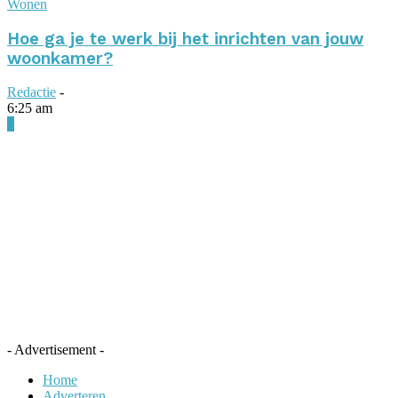
Wonen
Hoe ga je te werk bij het inrichten van jouw
woonkamer?
Redactie
-
6:25 am
0
- Advertisement -
Home
Adverteren