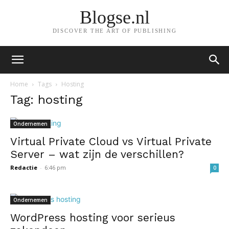
Blogse.nl
DISCOVER THE ART OF PUBLISHING
Home
Tags
Hosting
Tag: hosting
Ondernemen
Virtual Private Cloud vs Virtual Private
Server – wat zijn de verschillen?
Redactie
-
6:46 pm
0
Ondernemen
WordPress hosting voor serieus