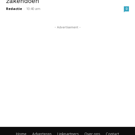
zakendoen
Redactie
-
10:40 am
0
- Advertisement -
Home
Adverteren
Linkpartners
Over ons
Contact