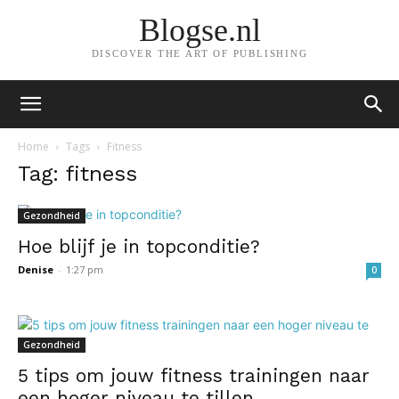
Blogse.nl
DISCOVER THE ART OF PUBLISHING
Home
Tags
Fitness
Tag: fitness
Gezondheid
Hoe blijf je in topconditie?
Denise
-
1:27 pm
0
Gezondheid
5 tips om jouw fitness trainingen naar
een hoger niveau te tillen