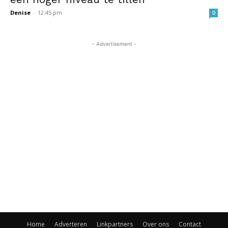
Denise
-
12:45 pm
0
- Advertisement -
Home
Adverteren
Linkpartners
Over ons
Contact