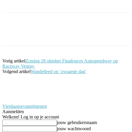
Facebook
Twitter
Pinterest
WhatsApp
Vorig artikel
Zondag 28 oktober Finaleraces Autospeedway op
Raceway Venray.
Volgend artikel
Wandelleed op ‘zwaarste dag’
Vierdaagsevannijmegen
Aanmelden
Welkom! Log in op je account
jouw gebruikersnaam
jouw wachtwoord