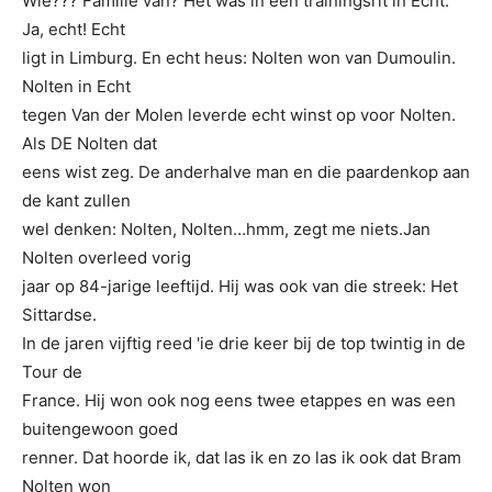
Wie??? Familie van? Het was in een trainingsrit in Echt.
Ja, echt! Echt
ligt in Limburg. En echt heus: Nolten won van Dumoulin.
Nolten in Echt
tegen Van der Molen leverde echt winst op voor Nolten.
Als DE Nolten dat
eens wist zeg. De anderhalve man en die paardenkop aan
de kant zullen
wel denken: Nolten, Nolten…hmm, zegt me niets.Jan
Nolten overleed vo
rig
jaar op 84-jarige leeftijd. Hij was ook van die streek: Het
Sittardse.
In de jaren vijftig reed 'ie drie keer bij de top twintig in de
Tour de
France. Hij won ook nog eens twee etappes en was een
buitengewoon goed
renner. Dat hoorde ik, dat las ik en zo las ik ook dat Bram
Nolten won