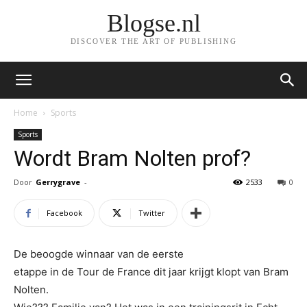
Blogse.nl
DISCOVER THE ART OF PUBLISHING
Home
Sports
Sports
Wordt Bram Nolten prof?
Door
Gerrygrave
-
2533
0
Facebook
Twitter
De beoogde winnaar van de eerste
etappe in de Tour de France dit jaar krijgt klopt van Bram
Nolten.