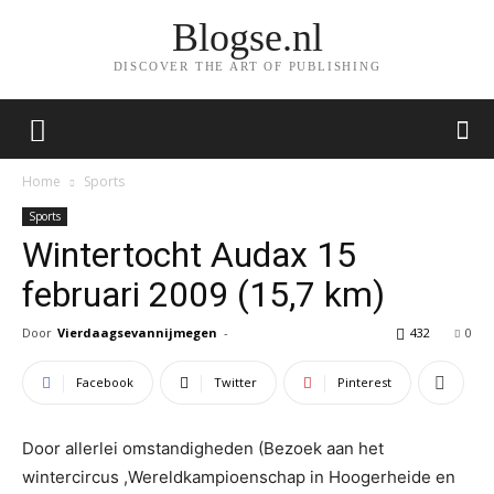
Blogse.nl
DISCOVER THE ART OF PUBLISHING
Home
Sports
Sports
Wintertocht Audax 15
februari 2009 (15,7 km)
Door
Vierdaagsevannijmegen
-
432
0
Facebook
Twitter
Pinterest
Door allerlei omstandigheden (Bezoek aan het
wintercircus ,Wereldkampioenschap in Hoogerheide en