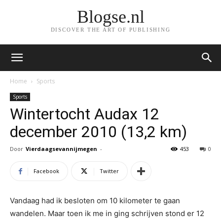
Blogse.nl
DISCOVER THE ART OF PUBLISHING
Home
Sports
Sports
Wintertocht Audax 12
december 2010 (13,2 km)
Door
Vierdaagsevannijmegen
-
453
0
Facebook
Twitter
Vandaag had ik besloten om 10 kilometer te gaan
wandelen. Maar toen ik me in ging schrijven stond er 12