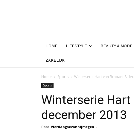
HOME
LIFESTYLE
BEAUTY & MODE
ZAKELIJK
Home
Sports
Winterserie Hart van Brabant 8 d
Sports
Winterserie Hart
december 2013
Door
Vierdaagsevannijmegen
-