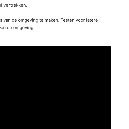
l vertrekken.
es van de omgeving te maken. Testen voor latere
 van de omgeving.