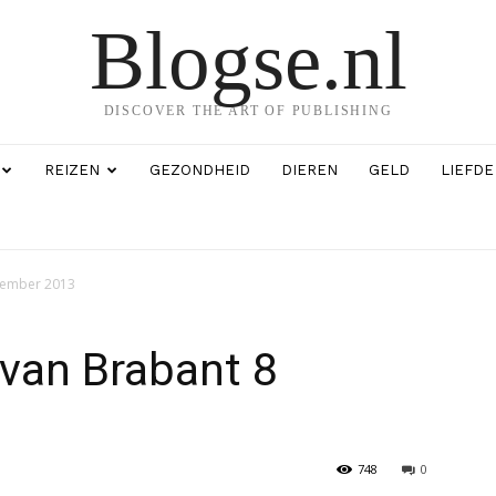
Blogse.nl
DISCOVER THE ART OF PUBLISHING
REIZEN
GEZONDHEID
DIEREN
GELD
LIEFDE
ecember 2013
 van Brabant 8
748
0