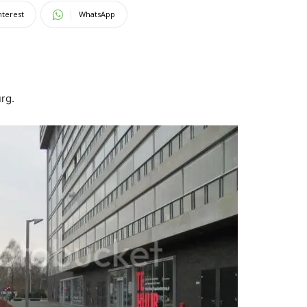
nterest
WhatsApp
urg.