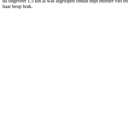
na ongeveer 1,5 km al was afgelopen omdat mijn moeder viel en
haar heup brak.