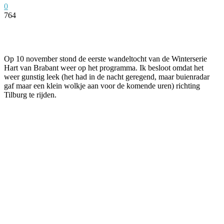
0
764
Facebook
Twitter
Pinterest
WhatsApp
Op 10 november stond de eerste wandeltocht van de Winterserie
Hart van Brabant weer op het programma. Ik besloot omdat het
weer gunstig leek (het had in de nacht geregend, maar buienradar
gaf maar een klein wolkje aan voor de komende uren) richting
Tilburg te rijden.