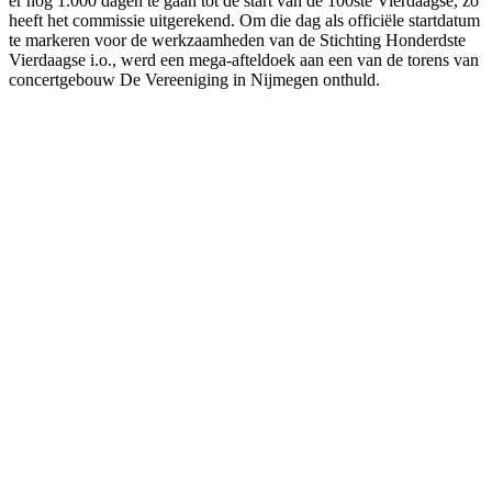
er nog 1.000 dagen te gaan tot de start van de 100ste Vierdaagse, zo
heeft het commissie uitgerekend. Om die dag als officiële startdatum
te markeren voor de werkzaamheden van de Stichting Honderdste
Vierdaagse i.o., werd een mega-afteldoek aan een van de torens van
concertgebouw De Vereeniging in Nijmegen onthuld.