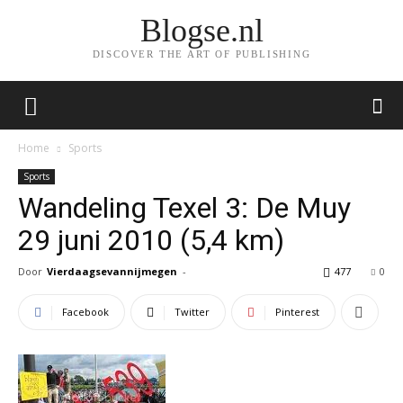
Blogse.nl
DISCOVER THE ART OF PUBLISHING
Home
Sports
Sports
Wandeling Texel 3: De Muy
29 juni 2010 (5,4 km)
Door
Vierdaagsevannijmegen
-
477
0
Facebook
Twitter
Pinterest