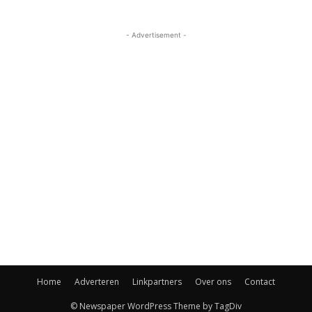
- Advertisement -
Home
Adverteren
Linkpartners
Over ons
Contact
© Newspaper WordPress Theme by TagDiv