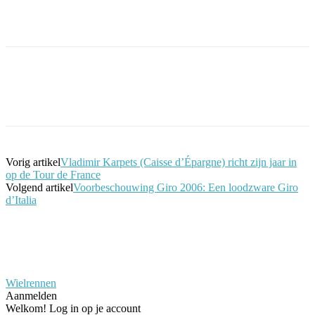
Facebook
Twitter
Pinterest
WhatsApp
Vorig artikel
Vladimir Karpets (Caisse d’Épargne) richt zijn jaar in
op de Tour de France
Volgend artikel
Voorbeschouwing Giro 2006: Een loodzware Giro
d’Italia
Wielrennen
Aanmelden
Welkom! Log in op je account