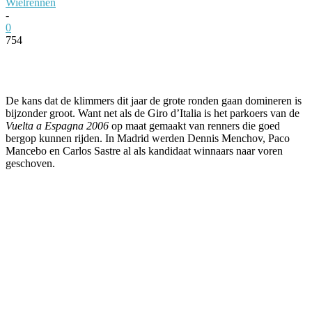
Wielrennen
-
0
754
Facebook
Twitter
Pinterest
WhatsApp
De kans dat de klimmers dit jaar de grote ronden gaan domineren is
bijzonder groot. Want net als de Giro d’Italia is het parkoers van de
Vuelta a Espagna 2006
op maat gemaakt van renners die goed
bergop kunnen rijden. In Madrid werden Dennis Menchov, Paco
Mancebo en Carlos Sastre al als kandidaat winnaars naar voren
geschoven.