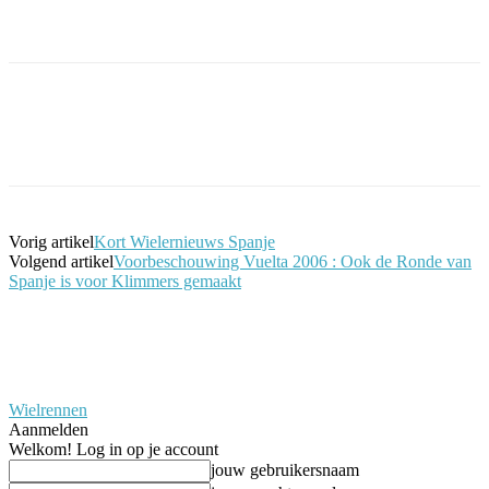
Facebook
Twitter
Pinterest
WhatsApp
Vorig artikel
Kort Wielernieuws Spanje
Volgend artikel
Voorbeschouwing Vuelta 2006 : Ook de Ronde van
Spanje is voor Klimmers gemaakt
Wielrennen
Aanmelden
Welkom! Log in op je account
jouw gebruikersnaam