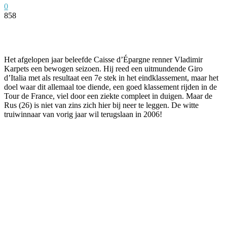
0
858
Facebook
Twitter
Pinterest
WhatsApp
Het afgelopen jaar beleefde Caisse d’Épargne renner Vladimir
Karpets een bewogen seizoen. Hij reed een uitmundende Giro
d’Italia met als resultaat een 7e stek in het eindklassement, maar het
doel waar dit allemaal toe diende, een goed klassement rijden in de
Tour de France, viel door een ziekte compleet in duigen. Maar de
Rus (26) is niet van zins zich hier bij neer te leggen. De witte
truiwinnaar van vorig jaar wil terugslaan in 2006!