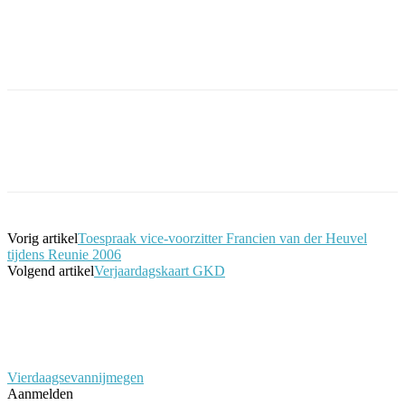
Facebook
Twitter
Pinterest
WhatsApp
Vorig artikel
Toespraak vice-voorzitter Francien van der Heuvel
tijdens Reunie 2006
Volgend artikel
Verjaardagskaart GKD
Vierdaagsevannijmegen
Aanmelden