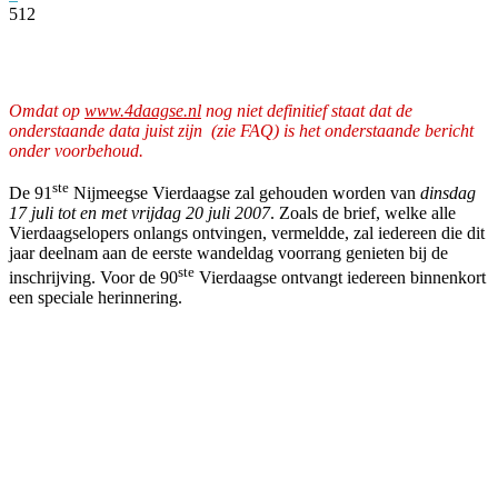
512
Facebook
Twitter
Pinterest
WhatsApp
Omdat op
www.4daagse.nl
nog niet definitief staat dat de
onderstaande data juist zijn (zie FAQ) is het onderstaande bericht
onder voorbehoud.
ste
De 91
Nijmeegse Vierdaagse zal gehouden worden van
dinsdag
17 juli tot en met vrijdag 20 juli 2007
. Zoals de brief, welke alle
Vierdaagselopers onlangs ontvingen, vermeldde, zal iedereen die dit
jaar deelnam aan de eerste wandeldag voorrang genieten bij de
ste
inschrijving. Voor de 90
Vierdaagse ontvangt iedereen binnenkort
een speciale herinnering.