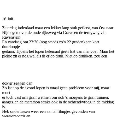
Facebook
Twitter
Pinterest
WhatsApp
16 Juli
Zaterdag inderdaad maar een lekker lang stuk gefietst, van Oss naar
Nijmegen over de oude rijksweg via Grave en de terugweg via
Ravenstein.
En vandaag om 23:30 (nog steeds zo'n 22 graden) een kort
duurloopje
gedaan. Tijdens het lopen helemaal geen last van m'n voet. Maar het
plekje zit er nog wel als ik er op druk. Niet op drukken, zou een
dokter zeggen dan
Zo laat op de avond lopen is totaal geen probleem voor mij, maar
moet
er toch vast aan gaan wennen om ook 's morgens te gaan trainen,
aangezien de marathon straks ook in de ochtend/vroeg in de middag
is.
Heb ondertussen weer een aantal filmpjes gevonden van
wereldrecords en