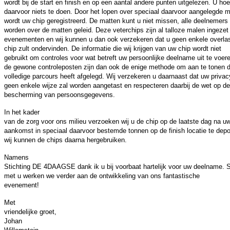
wordt bij de start en finish en op een aantal andere punten uitgelezen. U hoe
daarvoor niets te doen. Door het lopen over speciaal daarvoor aangelegde 
wordt uw chip geregistreerd. De matten kunt u niet missen, alle deelnemers
worden over de matten geleid. Deze veterchips zijn al talloze malen ingezet 
evenementen en wij kunnen u dan ook verzekeren dat u geen enkele overla
chip zult ondervinden. De informatie die wij krijgen van uw chip wordt niet
gebruikt om controles voor wat betreft uw persoonlijke deelname uit te voer
de gewone controleposten zijn dan ook de enige methode om aan te tonen d
volledige parcours heeft afgelegd. Wij verzekeren u daarnaast dat uw privac
geen enkele wijze zal worden aangetast en respecteren daarbij de wet op de
bescherming van persoonsgegevens.
In het kader
van de zorg voor ons milieu verzoeken wij u de chip op de laatste dag na u
aankomst in speciaal daarvoor bestemde tonnen op de finish locatie te dep
wij kunnen de chips daarna hergebruiken.
Namens
Stichting DE 4DAAGSE dank ik u bij voorbaat hartelijk voor uw deelname.
met u werken we verder aan de ontwikkeling van ons fantastische
evenement!
Met
vriendelijke groet,
Johan