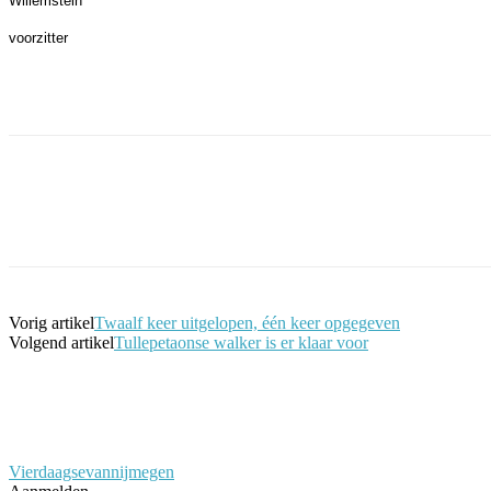
Willemstein
voorzitter
Facebook
Twitter
Pinterest
WhatsApp
Vorig artikel
Twaalf keer uitgelopen, één keer opgegeven
Volgend artikel
Tullepetaonse walker is er klaar voor
Vierdaagsevannijmegen