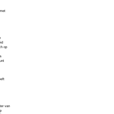
 met
e
eid
ch op
a
unt
eft
ter van
ip