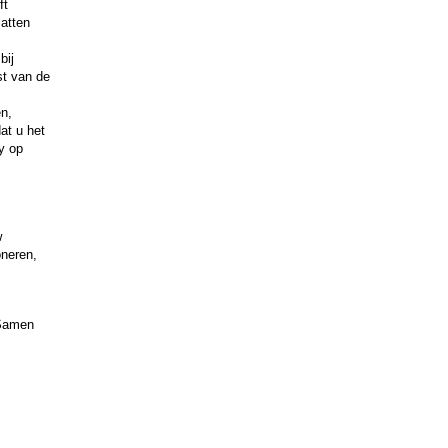
ft
matten
bij
st van de
en,
at u het
y op
w
oneren,
 Samen