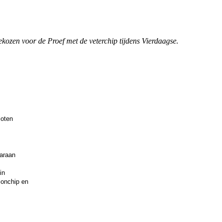
gekozen voor de Proef met de veterchip tijdens Vierdaagse.
loten
araan
in
ionchip en