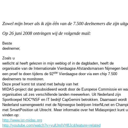
Facebook
Twitter
Pinterest
WhatsApp
Zowel mijn broer als ik zijn één van de 7.500 deelnemers die zijn uit
Op 26 juni 2008 ontvingen wij de volgende mail:
Beste
deelnemer,
Zoals u
wellicht al heeft gelezen in mijn weblog of in de dagbladen, heeft de
organisatie van de Internationale Vierdaagse Afstandsmarsen Nijmegen bes
ste
een proef te doen tijdens de 92
Vierdaagse door via een chip 7.500
deelnemers te monitoren.
Deze proef komt tot stand met behulp van het
MIDAS-project dat gesubsidieerd wordt door de Europese Commissie en wa
organisaties uit zes verschillende landen meewerken. Uit Nederland zijn
Sportkoepel NOC*NSF en IT bedrijf CapGemini betrokken. Daarnaast wordt 
Nederland samengewerkt met de Nijmeegse bedrijven InterNLnet en Champ
met SmartPosition uit Utrecht. Meer informatie over het Midasproject kunt u
vinden op:
http://www.ist-midas.org
http://youtube.com/watch?v=yulUmlVH8Jc&feature=related