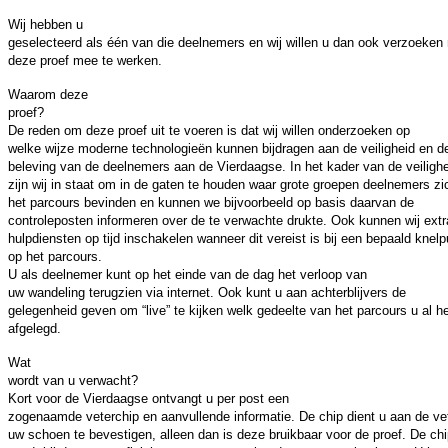
Wij hebben u
geselecteerd als één van die deelnemers en wij willen u dan ook verzoeken
deze proef mee te werken.
Waarom deze
proef?
De reden om deze proef uit te voeren is dat wij willen onderzoeken op
welke wijze moderne technologieën kunnen bijdragen aan de veiligheid en d
beleving van de deelnemers aan de Vierdaagse. In het kader van de veiligh
zijn wij in staat om in de gaten te houden waar grote groepen deelnemers zi
het parcours bevinden en kunnen we bijvoorbeeld op basis daarvan de
controleposten informeren over de te verwachte drukte. Ook kunnen wij extr
hulpdiensten op tijd inschakelen wanneer dit vereist is bij een bepaald knelp
op het parcours.
U als deelnemer kunt op het einde van de dag het verloop van
uw wandeling terugzien via internet. Ook kunt u aan achterblijvers de
gelegenheid geven om “live” te kijken welk gedeelte van het parcours u al he
afgelegd.
Wat
wordt van u verwacht?
Kort voor de Vierdaagse ontvangt u per post een
zogenaamde veterchip en aanvullende informatie. De chip dient u aan de ve
uw schoen te bevestigen, alleen dan is deze bruikbaar voor de proef. De ch