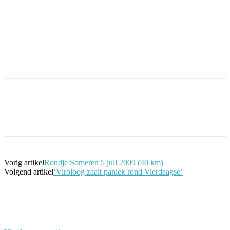
Facebook
Twitter
Pinterest
WhatsApp
Vorig artikel
Rondje Someren 5 juli 2009 (40 km)
Volgend artikel
‘Viroloog zaait paniek rond Vierdaagse’