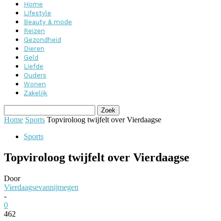
Home
Lifestyle
Beauty & mode
Reizen
Gezondheid
Dieren
Geld
Liefde
Ouders
Wonen
Zakelijk
Home
Sports
Topviroloog twijfelt over Vierdaagse
Sports
Topviroloog twijfelt over Vierdaagse
Door
Vierdaagsevannijmegen
-
0
462