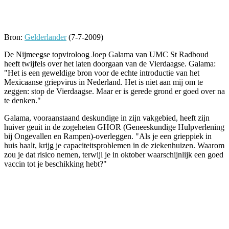
Facebook
Twitter
Pinterest
WhatsApp
Bron:
Gelderlander
(7-7-2009)
De Nijmeegse topviroloog Joep Galama van UMC St Radboud
heeft twijfels over het laten doorgaan van de Vierdaagse. Galama:
"Het is een geweldige bron voor de echte introductie van het
Mexicaanse griepvirus in Nederland. Het is niet aan mij om te
zeggen: stop de Vierdaagse. Maar er is gerede grond er goed over na
te denken."
Galama, vooraanstaand deskundige in zijn vakgebied, heeft zijn
huiver geuit in de zogeheten GHOR (Geneeskundige Hulpverlening
bij Ongevallen en Rampen)-overleggen. "Als je een grieppiek in
huis haalt, krijg je capaciteitsproblemen in de ziekenhuizen. Waarom
zou je dat risico nemen, terwijl je in oktober waarschijnlijk een goed
vaccin tot je beschikking hebt?"