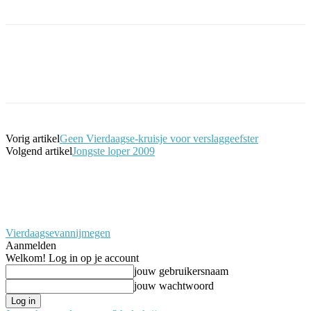
Facebook
Twitter
Pinterest
WhatsApp
Vorig artikel
Geen Vierdaagse-kruisje voor verslaggeefster
Volgend artikel
Jongste loper 2009
Vierdaagsevannijmegen
Aanmelden
Welkom! Log in op je account
jouw gebruikersnaam
jouw wachtwoord