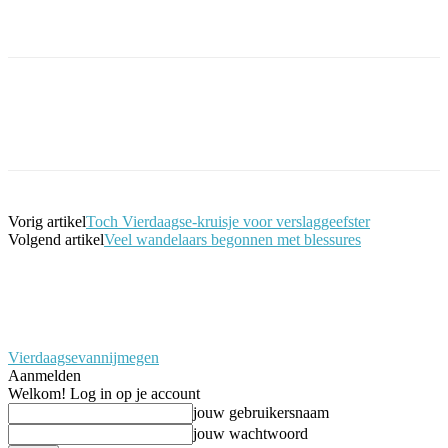
Facebook
Twitter
Pinterest
WhatsApp
Vorig artikel
Toch Vierdaagse-kruisje voor verslaggeefster
Volgend artikel
Veel wandelaars begonnen met blessures
Vierdaagsevannijmegen
Aanmelden
Welkom! Log in op je account
jouw gebruikersnaam
jouw wachtwoord