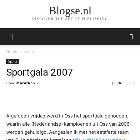
Blogse.nl
DISCOVER THE ART OF PUBLISHING
Home
Sports
Sports
Sportgala 2007
Door
Marathon
-
596
0
Facebook
Twitter
Pinterest
Wh
Afgelopen vrijdag werd in Oss het sportgala gehouden,
waarin alle (Nederlandse) kampioenen uit Oss van 2006
werden gehuldigd. Aangezien ik met het estafette team