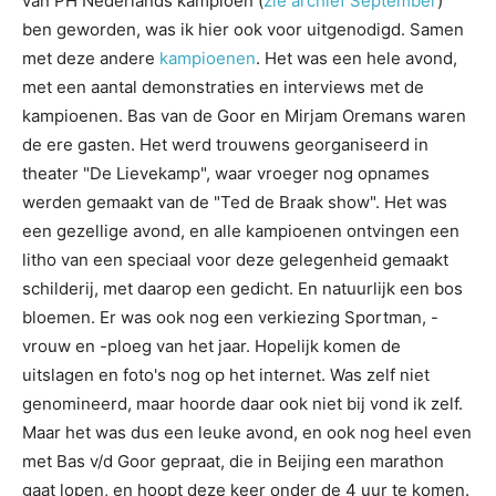
van PH Nederlands kampioen (
zie archief September
)
ben geworden, was ik hier ook voor uitgenodigd. Samen
met deze andere
kampioenen
. Het was een hele avond,
met een aantal demonstraties en interviews met de
kampioenen. Bas van de Goor en Mirjam Oremans waren
de ere gasten. Het werd trouwens georganiseerd in
theater "De Lievekamp", waar vroeger nog opnames
werden gemaakt van de "Ted de Braak show". Het was
een gezellige avond, en alle kampioenen ontvingen een
litho van een speciaal voor deze gelegenheid gemaakt
schilderij, met daarop een gedicht. En natuurlijk een bos
bloemen. Er was ook nog een verkiezing Sportman, -
vrouw en -ploeg van het jaar. Hopelijk komen de
uitslagen en foto's nog op het internet. Was zelf niet
genomineerd, maar hoorde daar ook niet bij vond ik zelf.
Maar het was dus een leuke avond, en ook nog heel even
met Bas v/d Goor gepraat, die in Beijing een marathon
gaat lopen, en hoopt deze keer onder de 4 uur te komen.