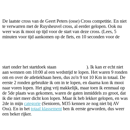
Facebook
Twitter
Pinterest
WhatsApp
De laatste cross van de Geert Peters (osse) Cross competitie. En niet
te verwarren met de Ruysheuvel cross, al eerder gelopen. Ook nu
weer was ik mooi op tijd voor de start van deze cross. (Lees, 5
minuten voor tijd aankomen op de fiets, en 10 seconden voor de
start onder het startdoek staan
). Ik kan er echt niet
aan wennen om 10:00 al een wedstrijd te lopen. Het waren 9 ronden
om en over de atletiekbaan heen, dus zo'n 9 tot 10 Km in totaal. De
eerste 2 ronden gebruikte ik om in te lopen, en daarna kon ik mooi
naar voren lopen. Het ging vrij makkelijk, maar toen ik eenmaal op
de 5de plaats was gekomen, waren de gaten inmiddels zo groot, dat
ik die niet meer dicht kon lopen. Maar ik heb lekker gelopen, en was
2de in mijn
categorie
(Senioren, M35 kennen ze nog niet bij AV
Oss). En in het
totaal klassement
ben ik eerste geworden, dus weer
een beker rijker.