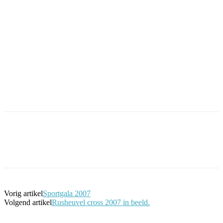
Facebook
Twitter
Pinterest
WhatsApp
Vorig artikel
Sportgala 2007
Volgend artikel
Rusheuvel cross 2007 in beeld.