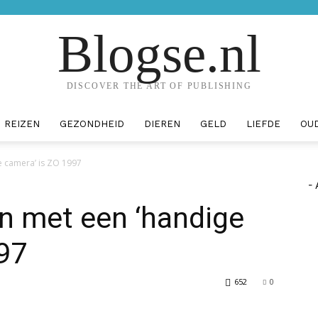
Blogse.nl
DISCOVER THE ART OF PUBLISHING
REIZEN
GEZONDHEID
DIEREN
GELD
LIEFDE
OU
e camera’ is ZO 1997
- 
n met een ‘handige
97
652
0
erest
WhatsApp