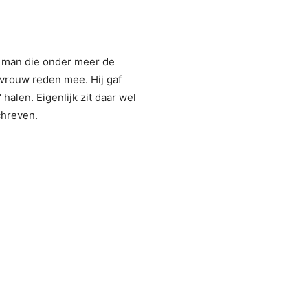
n man die onder meer de
n vrouw reden mee. Hij gaf
halen. Eigenlijk zit daar wel
chreven.
erest
WhatsApp