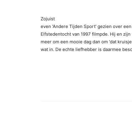
Zojuist
even 'Andere Tijden Sport' gezien over ee
Elfstedentocht van 1997 filmpde. Hij en zij
meer om een mooie dag dan om 'dat kruisje' 
wat in. De echte liefhebber is daarmee bes
Facebook
Twitter
Pint