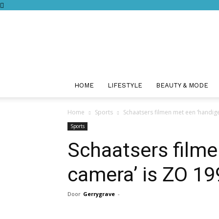
HOME
LIFESTYLE
BEAUTY & MODE
Home
Sports
Schaatsers filmen met een ‘handig
Sports
Schaatsers filme
camera’ is ZO 19
Door
Gerrygrave
-
Facebook
Twitter
Pint