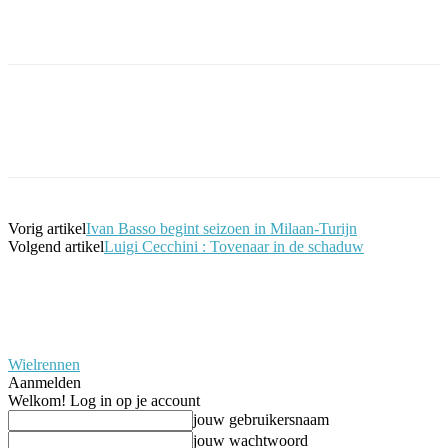
Facebook
Twitter
Pinterest
WhatsApp
Vorig artikel
Ivan Basso begint seizoen in Milaan-Turijn
Volgend artikel
Luigi Cecchini : Tovenaar in de schaduw
Wielrennen
Aanmelden
Welkom! Log in op je account
jouw gebruikersnaam
jouw wachtwoord