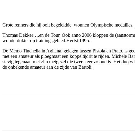
Facebook
Twitter
Pinterest
WhatsApp
Grote renners die hij ooit begeleidde, wonnen Olympische medaille
Thomas Dekker….en de Tour. Ook anno 2006 kloppen de (aanstormende
wonderdokter op trainingsgebied.Herfst 1995.
De Memo Tinchella in Agliana, gelegen tussen Pistoia en Prato, is g
met een amateur als ploegmaat een koppeltijdrit te rijden. Michele Ba
stevig tegenaan met zijn metgezel die twee keer zo oud is. Het duo w
de onbekende amateur aan de zijde van Bartoli.
Facebook
Twitter
Pinterest
WhatsApp