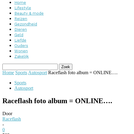
Home
Lifestyle
Beauty & mode
Reizen
Gezondheid
Dieren
Geld
Liefde
Ouders
Wonen
Zakelijk
Home
Sports
Autosport
Raceflash foto album = ONLINE….
Sports
Autosport
Raceflash foto album = ONLINE….
Door
Raceflash
-
0