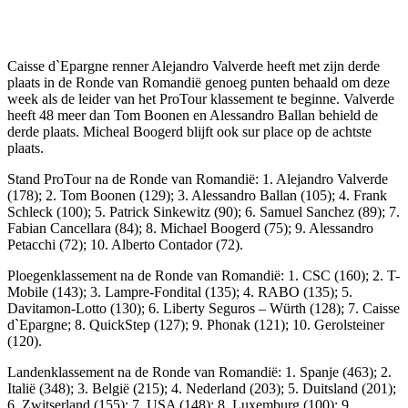
Facebook
Twitter
Pinterest
WhatsApp
Caisse d`Epargne renner Alejandro Valverde heeft met zijn derde
plaats in de Ronde van Romandië genoeg punten behaald om deze
week als de leider van het ProTour klassement te beginne. Valverde
heeft 48 meer dan Tom Boonen en Alessandro Ballan behield de
derde plaats. Micheal Boogerd blijft ook sur place op de achtste
plaats.
Stand ProTour na de Ronde van Romandië: 1. Alejandro Valverde
(178); 2. Tom Boonen (129); 3. Alessandro Ballan (105); 4. Frank
Schleck (100); 5. Patrick Sinkewitz (90); 6. Samuel Sanchez (89); 7.
Fabian Cancellara (84); 8. Michael Boogerd (75); 9. Alessandro
Petacchi (72); 10. Alberto Contador (72).
Ploegenklassement na de Ronde van Romandië: 1. CSC (160); 2. T-
Mobile (143); 3. Lampre-Fondital (135); 4. RABO (135); 5.
Davitamon-Lotto (130); 6. Liberty Seguros – Würth (128); 7. Caisse
d`Epargne; 8. QuickStep (127); 9. Phonak (121); 10. Gerolsteiner
(120).
Landenklassement na de Ronde van Romandië: 1. Spanje (463); 2.
Italië (348); 3. België (215); 4. Nederland (203); 5. Duitsland (201);
6. Zwitserland (155); 7. USA (148); 8. Luxemburg (100); 9.