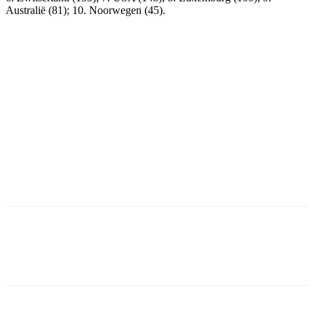
Australië (81); 10. Noorwegen (45).
Facebook
Twitter
Pinterest
WhatsApp