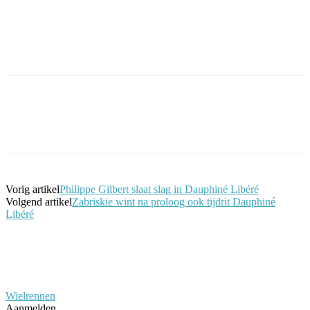
Facebook
Twitter
Pinterest
WhatsApp
Vorig artikel
Philippe Gilbert slaat slag in Dauphiné Libéré
Volgend artikel
Zabriskie wint na proloog ook tijdrit Dauphiné
Libéré
Wielrennen
Aanmelden