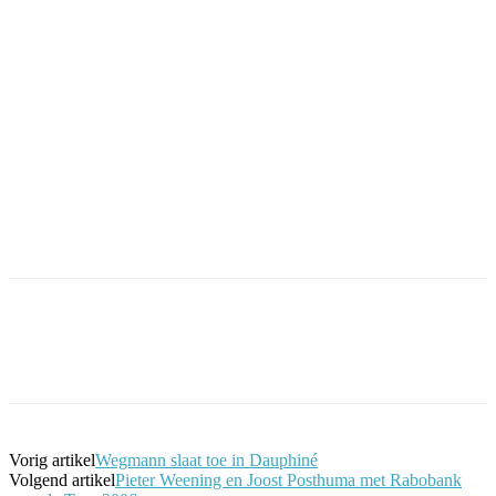
Facebook
Twitter
Pinterest
WhatsApp
Vorig artikel
Wegmann slaat toe in Dauphiné
Volgend artikel
Pieter Weening en Joost Posthuma met Rabobank