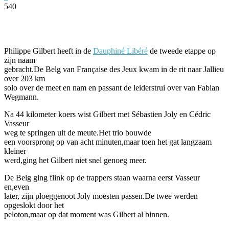
540
Facebook
Twitter
Pinterest
WhatsApp
Philippe Gilbert heeft in de
Dauphiné Libéré
de tweede etappe op
zijn naam
gebracht.De Belg van Française des Jeux kwam in de rit naar Jallieu
over 203 km
solo over de meet en nam en passant de leiderstrui over van Fabian
Wegmann.
Na 44 kilometer koers wist Gilbert met Sébastien Joly en Cédric
Vasseur
weg te springen uit de meute.Het trio bouwde
een voorsprong op van acht minuten,maar toen het gat langzaam
kleiner
werd,ging het Gilbert niet snel genoeg meer.
De Belg ging flink op de trappers staan waarna eerst Vasseur
en,even
later, zijn ploeggenoot Joly moesten passen.De twee werden
opgeslokt door het
peloton,maar op dat moment was Gilbert al binnen.