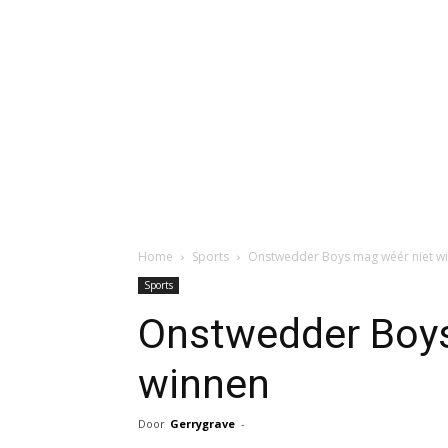
Home
Sports
Onstwedder Boys mag wéér niet w
Sports
Onstwedder Boys
winnen
Door
Gerrygrave
-