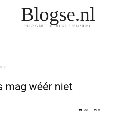
Blogse.nl
DISCOVER THE ART OF PUBLISHING
innen
 mag wéér niet
755
0