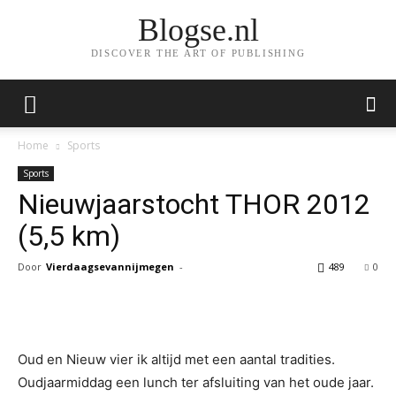
Blogse.nl
DISCOVER THE ART OF PUBLISHING
Home
Sports
Sports
Nieuwjaarstocht THOR 2012
(5,5 km)
Door
Vierdaagsevannijmegen
-
489
0
Facebook
Twitter
Pinterest
Wh
Oud en Nieuw vier ik altijd met een aantal tradities.
Oudjaarmiddag een lunch ter afsluiting van het oude jaar.