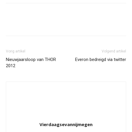
Facebook
Twitter
Pinterest
Wh
Vorig artikel
Volgend artikel
Nieuwjaarsloop van THOR
Everon bedreigd via twitter
2012
Vierdaagsevannijmegen