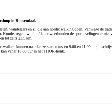
sloop in Roosendaal.
tleten, wandelaars en zij die aan nordic walking doen. Vanwege de tradit
er. Koude, regen, wind, of kater weerhouden de sportievelingen er niet
en tot zelfs 23,5 km.
c walkers kunnen naar keuze starten tussen 9.00 en 11.00 uur, inschr
ven kan vanaf 10.00 uur in het THOR-honk.