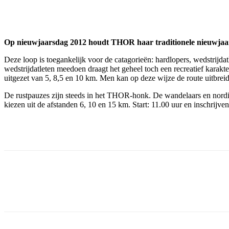
Facebook
Twitter
Pinterest
WhatsApp
Op nieuwjaarsdag 2012 houdt THOR haar traditionele nieuwjaar
Deze loop is toegankelijk voor de catagorieën: hardlopers, wedstrijda
wedstrijdatleten meedoen draagt het geheel toch een recreatief karakt
uitgezet van 5, 8,5 en 10 km. Men kan op deze wijze de route uitbreid
De rustpauzes zijn steeds in het THOR-honk. De wandelaars en nordi
kiezen uit de afstanden 6, 10 en 15 km. Start: 11.00 uur en inschrij
Facebook
Twitter
Pinterest
WhatsApp